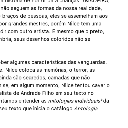
uma história de horror para crianças” (MADEIRA, 
não seguem as formas da nossa realidade, 
 braços de pessoas, eles se assemelham aos 
 por grandes mestres, porém Nilce tem uma 
dir com outro artista. E mesmo que o preto, 
bria, seus desenhos coloridos não se 
er algumas características das vanguardas, 
. Nilce coloca as memórias, o terror, as 
ainda são segredos, camadas que não 
 se, em algum momento, Nilce tentou cavar o 
ista de Andrade Filho em seu texto no 
entamos entender as 
mitologias individuais³
 da 
seu texto que inicia o catálogo 
Antologia
, 