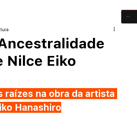
críticas
artigos
festivais
equipe
itura
Ancestralidade
 Nilce Eiko
 raízes na obra da artista 
Eiko Hanashiro