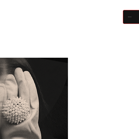
críticas
artigos
festivais
equipe