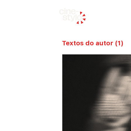
início
Textos do autor
(1)