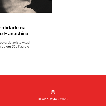
ralidade na
ko Hanashiro
bra da artista visual
scida em São Paulo e
© cine-stylo - 2025