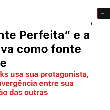
críticas
artigos
festivais
equipe
te Perfeita” e a
tiva como fonte
de
ks usa sua protagonista, 
nvergência entre sua 
ão das outras 