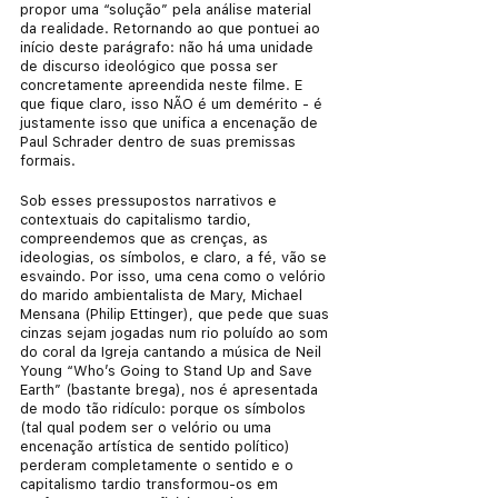
propor uma “solução” pela análise material 
da realidade. Retornando ao que pontuei ao 
início deste parágrafo: não há uma unidade 
de discurso ideológico que possa ser 
concretamente apreendida neste filme. E 
que fique claro, isso NÃO é um demérito - é 
justamente isso que unifica a encenação de 
Paul Schrader dentro de suas premissas 
formais.
Sob esses pressupostos narrativos e 
contextuais do capitalismo tardio, 
compreendemos que as crenças, as 
ideologias, os símbolos, e claro, a fé, vão se 
esvaindo. Por isso, uma cena como o velório 
do marido ambientalista de Mary, Michael 
Mensana (Philip Ettinger), que pede que suas 
cinzas sejam jogadas num rio poluído ao som 
do coral da Igreja cantando a música de Neil 
Young “Who’s Going to Stand Up and Save 
Earth” (bastante brega), nos é apresentada 
de modo tão ridículo: porque os símbolos 
(tal qual podem ser o velório ou uma 
encenação artística de sentido político) 
perderam completamente o sentido e o 
capitalismo tardio transformou-os em 