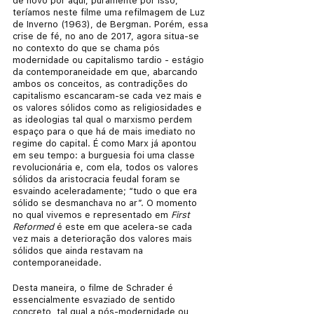
de novo por aqui; puramente por isso, 
teríamos neste filme uma refilmagem de Luz 
de Inverno (1963), de Bergman. Porém, essa 
crise de fé, no ano de 2017, agora situa-se 
no contexto do que se chama pós 
modernidade ou capitalismo tardio - estágio 
da contemporaneidade em que, abarcando 
ambos os conceitos, as contradições do 
capitalismo escancaram-se cada vez mais e 
os valores sólidos como as religiosidades e 
as ideologias tal qual o marxismo perdem 
espaço para o que há de mais imediato no 
regime do capital. É como Marx já apontou 
em seu tempo: a burguesia foi uma classe 
revolucionária e, com ela, todos os valores 
sólidos da aristocracia feudal foram se 
esvaindo aceleradamente; “tudo o que era 
sólido se desmanchava no ar”. O momento 
no qual vivemos e representado em 
First 
Reformed 
é este em que acelera-se cada 
vez mais a deterioração dos valores mais 
sólidos que ainda restavam na 
contemporaneidade.
Desta maneira, o filme de Schrader é 
essencialmente esvaziado de sentido 
concreto, tal qual a pós-modernidade ou 