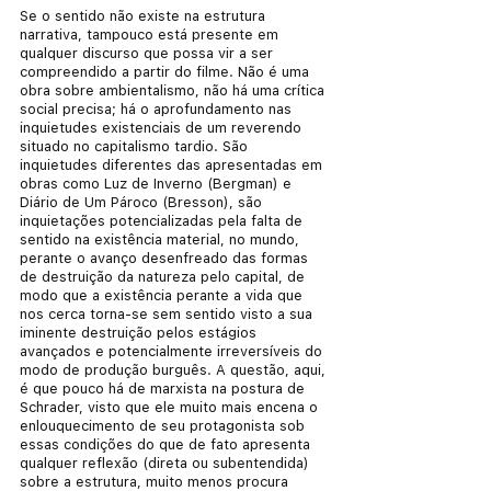
Se o sentido não existe na estrutura 
narrativa, tampouco está presente em 
qualquer discurso que possa vir a ser 
compreendido a partir do filme. Não é uma 
obra sobre ambientalismo, não há uma crítica 
social precisa; há o aprofundamento nas 
inquietudes existenciais de um reverendo 
situado no capitalismo tardio. São 
inquietudes diferentes das apresentadas em 
obras como Luz de Inverno (Bergman) e 
Diário de Um Pároco (Bresson), são 
inquietações potencializadas pela falta de 
sentido na existência material, no mundo, 
perante o avanço desenfreado das formas 
de destruição da natureza pelo capital, de 
modo que a existência perante a vida que 
nos cerca torna-se sem sentido visto a sua 
iminente destruição pelos estágios 
avançados e potencialmente irreversíveis do 
modo de produção burguês. A questão, aqui, 
é que pouco há de marxista na postura de 
Schrader, visto que ele muito mais encena o 
enlouquecimento de seu protagonista sob 
essas condições do que de fato apresenta 
qualquer reflexão (direta ou subentendida) 
sobre a estrutura, muito menos procura 