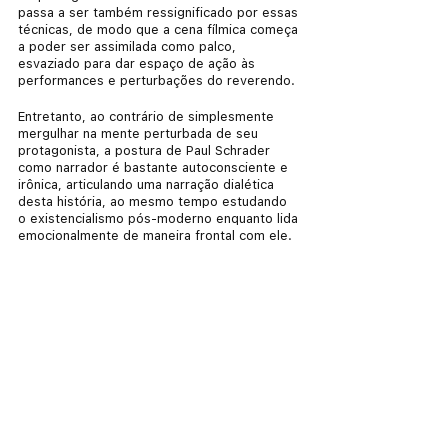
passa a ser também ressignificado por essas 
técnicas, de modo que a cena fílmica começa 
a poder ser assimilada como palco, 
esvaziado para dar espaço de ação às 
performances e perturbações do reverendo.
Entretanto, ao contrário de simplesmente 
mergulhar na mente perturbada de seu 
protagonista, a postura de Paul Schrader 
como narrador é bastante autoconsciente e 
irônica, articulando uma narração dialética 
desta história, ao mesmo tempo estudando 
o existencialismo pós-moderno enquanto lida 
emocionalmente de maneira frontal com ele. 
É o que se manifesta na própria construção 
da personagem de Ethan Hawke que tem 
como sua maior falha o orgulho, que tanto 
explicita em sua narração do diário. É algo 
que pode ser compreendido moralmente, 
como uma simples falha individual, mas 
também como sintoma da necessidade de 
agir para encerrar o sofrimento existencial 
no qual se encontra, que, aqui, é agir 
individualmente, novamente, como 
performance de modo a encontrar um 
sentido para a própria existência a partir da 