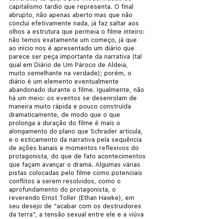
capitalismo tardio que representa. O final 
abrupto, não apenas aberto mas que não 
conclui efetivamente nada, já faz saltar aos 
olhos a estrutura que permeia o filme inteiro: 
não temos exatamente um começo, já que 
ao início nos é apresentado um diário que 
parece ser peça importante da narrativa (tal 
qual em Diário de Um Pároco de Aldeia, 
muito semelhante na verdade); porém, o 
diário é um elemento eventualmente 
abandonado durante o filme. Igualmente, não 
há um meio: os eventos se desenrolam de 
maneira muito rápida e pouco construída 
dramaticamente, de modo que o que 
prolonga a duração do filme é mais o 
alongamento do plano que Schrader articula, 
e o esticamento da narrativa pela sequência 
de ações banais e momentos reflexivos do 
protagonista, do que de fato acontecimentos 
que façam avançar o drama. Algumas várias 
pistas colocadas pelo filme como potenciais 
conflitos a serem resolvidos, como o 
aprofundamento do protagonista, o 
reverendo Ernst Toller (Ethan Hawke), em 
seu desejo de "acabar com os destruidores 
da terra", a tensão sexual entre ele e a viúva 