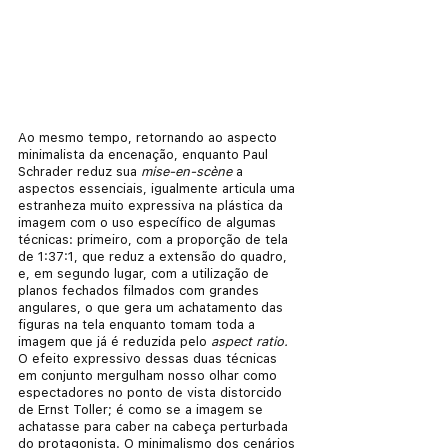
Ao mesmo tempo, retornando ao aspecto 
minimalista da encenação, enquanto Paul 
Schrader reduz sua 
mise-en-scène
 a 
aspectos essenciais, igualmente articula uma 
estranheza muito expressiva na plástica da 
imagem com o uso específico de algumas 
técnicas: primeiro, com a proporção de tela 
de 1:37:1, que reduz a extensão do quadro, 
e, em segundo lugar, com a utilização de 
planos fechados filmados com grandes 
angulares, o que gera um achatamento das 
figuras na tela enquanto tomam toda a 
imagem que já é reduzida pelo 
aspect ratio.
O efeito expressivo dessas duas técnicas 
em conjunto mergulham nosso olhar como 
espectadores no ponto de vista distorcido 
de Ernst Toller; é como se a imagem se 
achatasse para caber na cabeça perturbada 
do protagonista. O minimalismo dos cenários 