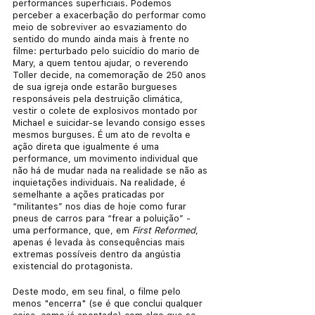
performances superficiais. Podemos 
perceber a exacerbação do performar como 
meio de sobreviver ao esvaziamento do 
sentido do mundo ainda mais à frente no 
filme: perturbado pelo suicídio do mario de 
Mary, a quem tentou ajudar, o reverendo 
Toller decide, na comemoração de 250 anos 
de sua igreja onde estarão burgueses 
responsáveis pela destruição climática, 
vestir o colete de explosivos montado por 
Michael e suicidar-se levando consigo esses 
mesmos burguses. É um ato de revolta e 
ação direta que igualmente é uma 
performance, um movimento individual que 
não há de mudar nada na realidade se não as 
inquietações individuais. Na realidade, é 
semelhante a ações praticadas por 
“militantes” nos dias de hoje como furar 
pneus de carros para “frear a poluição” - 
uma performance, que, em 
First Reformed
, 
apenas é levada às consequências mais 
extremas possíveis dentro da angústia 
existencial do protagonista.
Deste modo, em seu final, o filme pelo 
menos "encerra" (se é que conclui qualquer 