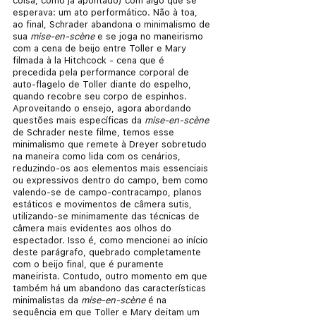
coisa, como já apontado) com algo que se 
esperava: um ato performático. Não à toa, 
ao final, Schrader abandona o minimalismo de 
sua
 mise-en-scène
 e se joga no maneirismo 
com a cena de beijo entre Toller e Mary 
filmada à la Hitchcock - cena que é 
precedida pela performance corporal de 
auto-flagelo de Toller diante do espelho, 
quando recobre seu corpo de espinhos. 
Aproveitando o ensejo, agora abordando 
questões mais específicas da 
mise-en-scène 
de Schrader neste filme, temos esse 
minimalismo que remete à Dreyer sobretudo 
na maneira como lida com os cenários, 
reduzindo-os aos elementos mais essenciais 
ou expressivos dentro do campo, bem como 
valendo-se de campo-contracampo, planos 
estáticos e movimentos de câmera sutis, 
utilizando-se minimamente das técnicas de 
câmera mais evidentes aos olhos do 
espectador. Isso é, como mencionei ao início 
deste parágrafo, quebrado completamente 
com o beijo final, que é puramente 
maneirista. Contudo, outro momento em que 
também há um abandono das características 
minimalistas da 
mise-en-scène
 é na 
sequência em que Toller e Mary deitam um 