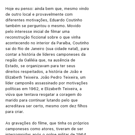
Hoje eu penso: ainda bem que, mesmo vindo 
de outro local e provavelmente com 
diferentes motivações, Eduardo Coutinho 
também se perguntou o mesmo. Movido 
pelo interesse inicial de filmar uma 
reconstrução ficcional sobre o que vinha 
acontecendo no interior da Paraíba, Coutinho 
sai do Rio de Janeiro (sua cidade natal), para 
contar a história de líderes camponeses da 
região da Galiléia que, na ausência de 
Estado, se organizavam para ter seus 
direitos respeitados, a história de João e 
Elizabeth Teixeira. João Pedro Teixeira, um 
líder camponês assassinado por motivações 
políticas em 1962, e Elizabeth Teixeira, a 
viúva que tentava resgatar a coragem do 
marido para continuar lutando pelo que 
acreditava ser certo, mesmo com dez filhos 
para criar. 
As gravações do filme, que tinha os próprios 
camponeses como atores, tiveram de ser 
interrompidas após o golpe militar de 1964. 