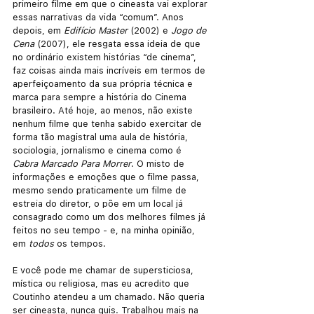
primeiro filme em que o cineasta vai explorar 
essas narrativas da vida “comum”. Anos 
depois, em 
Edifício Master
 (2002) e 
Jogo de 
Cena
 (2007), ele resgata essa ideia de que 
no ordinário existem histórias “de cinema”, 
faz coisas ainda mais incríveis em termos de 
aperfeiçoamento da sua própria técnica e 
marca para sempre a história do Cinema 
brasileiro. Até hoje, ao menos, não existe 
nenhum filme que tenha sabido exercitar de 
forma tão magistral uma aula de história, 
sociologia, jornalismo e cinema como é 
Cabra Marcado Para Morrer
. O misto de 
informações e emoções que o filme passa, 
mesmo sendo praticamente um filme de 
estreia do diretor, o põe em um local já 
consagrado como um dos melhores filmes já 
feitos no seu tempo - e, na minha opinião, 
em 
todos 
os tempos. 
E você pode me chamar de supersticiosa, 
mística ou religiosa, mas eu acredito que 
Coutinho atendeu a um chamado. Não queria 
ser cineasta, nunca quis. Trabalhou mais na 