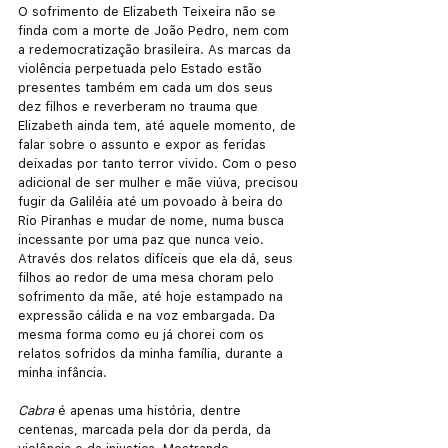
O sofrimento de Elizabeth Teixeira não se 
finda com a morte de João Pedro, nem com 
a redemocratização brasileira. As marcas da 
violência perpetuada pelo Estado estão 
presentes também em cada um dos seus 
dez filhos e reverberam no trauma que 
Elizabeth ainda tem, até aquele momento, de 
falar sobre o assunto e expor as feridas 
deixadas por tanto terror vivido. Com o peso 
adicional de ser mulher e mãe viúva, precisou 
fugir da Galiléia até um povoado à beira do 
Rio Piranhas e mudar de nome, numa busca 
incessante por uma paz que nunca veio. 
Através dos relatos difíceis que ela dá, seus 
filhos ao redor de uma mesa choram pelo 
sofrimento da mãe, até hoje estampado na 
expressão cálida e na voz embargada. Da 
mesma forma como eu já chorei com os 
relatos sofridos da minha família, durante a 
minha infância. 
Cabra 
é apenas uma história, dentre 
centenas, marcada pela dor da perda, da 