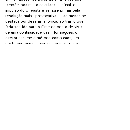
também soa muito calculada — afinal, o 
impulso do cineasta é sempre primar pela 
resolução mais ‘‘provocativa’’— ao menos se 
destaca por desafiar a lógica: ao trair o que 
faria sentido para o filme do ponto de vista 
de uma continuidade das informações, o 
diretor assume o método como caos, um 
gesto que ecoa a lógica da pós-verdade e a 
impossibilidade de diferenciar o real e o 
falso. Enfim, o descontrole.
Nota da crítica:
Fique ligado na 
Cine-Stylo
 para mais críticas, 
artigos, listas e outros conteúdos sobre 
cinema. Clique na imagem abaixo para ver 