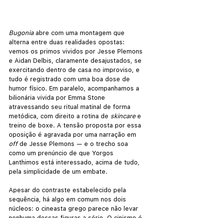
Bugonia
 abre com uma montagem que 
alterna entre duas realidades opostas: 
vemos os primos vividos por Jesse Plemons 
e Aidan Delbis, claramente desajustados, se 
exercitando dentro de casa no improviso, e 
tudo é registrado com uma boa dose de 
humor físico. Em paralelo, acompanhamos a 
bilionária vivida por Emma Stone 
atravessando seu ritual matinal de forma 
metódica, com direito a rotina de 
skincare
 e 
treino de boxe. A tensão proposta por essa 
oposição é agravada por uma narração em 
off
 de Jesse Plemons — e o trecho soa 
como um prenúncio de que Yorgos 
Lanthimos está interessado, acima de tudo, 
pela simplicidade de um embate.
Apesar do contraste estabelecido pela 
sequência, há algo em comum nos dois 
núcleos: o cineasta grego parece não levar 
nenhuma dessas figuras a sério. O cinismo é 