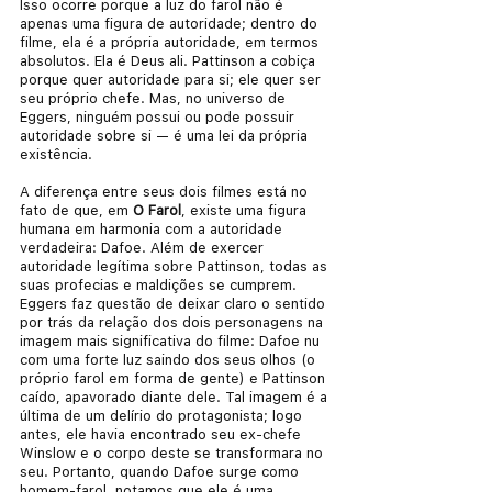
Isso ocorre porque a luz do farol não é 
apenas uma figura de autoridade; dentro do 
filme, ela é a própria autoridade, em termos 
absolutos. Ela é Deus ali. Pattinson a cobiça 
porque quer autoridade para si; ele quer ser 
seu próprio chefe. Mas, no universo de 
Eggers, ninguém possui ou pode possuir 
autoridade sobre si — é uma lei da própria 
existência.
A diferença entre seus dois filmes está no 
fato de que, em 
O Farol
, existe uma figura 
humana em harmonia com a autoridade 
verdadeira: Dafoe. Além de exercer 
autoridade legítima sobre Pattinson, todas as 
suas profecias e maldições se cumprem. 
Eggers faz questão de deixar claro o sentido 
por trás da relação dos dois personagens na 
imagem mais significativa do filme: Dafoe nu 
com uma forte luz saindo dos seus olhos (o 
próprio farol em forma de gente) e Pattinson 
caído, apavorado diante dele. Tal imagem é a 
última de um delírio do protagonista; logo 
antes, ele havia encontrado seu ex-chefe 
Winslow e o corpo deste se transformara no 
seu. Portanto, quando Dafoe surge como 
homem-farol, notamos que ele é uma 