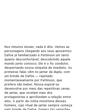
Nos minutos iniciais, nada é dito. Vemos as 
personagens chegando aos seus aposentos: 
Dafoe já familiarizado e Pattinson um tanto 
quanto desconfortável, descobrindo aquele 
mundo junto conosco. Ele é o fio condutor, 
despertando nossa simpatia de imediato. As 
primeiras falas vêm no jantar da dupla, com 
um brinde de Dafoe — rejeitado 
momentaneamente por Pattinson, que 
prefere não beber. Nossa espiral se 
desenvolve por meio das repetitivas cenas 
de jantar, que revelam mais dos 
protagonistas e aprofundam a relação entre 
eles. A partir da rotina monótona desses 
homens, cujo ritual de jantar sempre começa 
pelo brinde de Dafoe, Eggers faz variações 