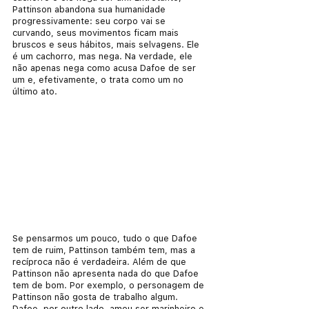
Pattinson abandona sua humanidade 
progressivamente: seu corpo vai se 
curvando, seus movimentos ficam mais 
bruscos e seus hábitos, mais selvagens. Ele 
é um cachorro, mas nega. Na verdade, ele 
não apenas nega como acusa Dafoe de ser 
um e, efetivamente, o trata como um no 
último ato.
Se pensarmos um pouco, tudo o que Dafoe 
tem de ruim, Pattinson também tem, mas a 
recíproca não é verdadeira. Além de que 
Pattinson não apresenta nada do que Dafoe 
tem de bom. Por exemplo, o personagem de 
Pattinson não gosta de trabalho algum. 
Dafoe, por outro lado, amou ser marinheiro e 