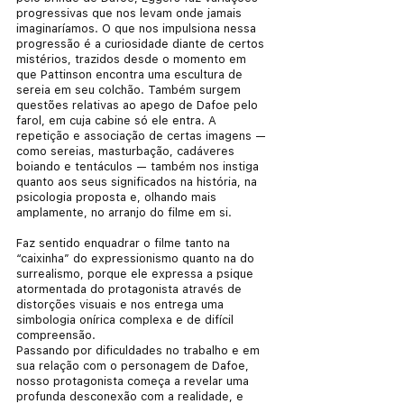
progressivas que nos levam onde jamais 
imaginaríamos. O que nos impulsiona nessa 
progressão é a curiosidade diante de certos 
mistérios, trazidos desde o momento em 
que Pattinson encontra uma escultura de 
sereia em seu colchão. Também surgem 
questões relativas ao apego de Dafoe pelo 
farol, em cuja cabine só ele entra. A 
repetição e associação de certas imagens — 
como sereias, masturbação, cadáveres 
boiando e tentáculos — também nos instiga 
quanto aos seus significados na história, na 
psicologia proposta e, olhando mais 
amplamente, no arranjo do filme em si. 
Faz sentido enquadrar o filme tanto na 
“caixinha” do expressionismo quanto na do 
surrealismo, porque ele expressa a psique 
atormentada do protagonista através de 
distorções visuais e nos entrega uma 
simbologia onírica complexa e de difícil 
compreensão.
Passando por dificuldades no trabalho e em 
sua relação com o personagem de Dafoe, 
nosso protagonista começa a revelar uma 
profunda desconexão com a realidade, e 