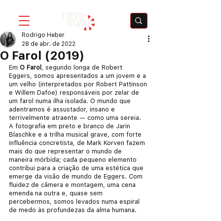
Rodrigo Heber
28 de abr. de 2022
O Farol (2019)
Em 
O Farol
, segundo longa de Robert 
Eggers, somos apresentados a um jovem e a 
um velho (interpretados por Robert Pattinson 
e Willem Dafoe) responsáveis por zelar de 
um farol numa ilha isolada. O mundo que 
adentramos é assustador, insano e 
terrivelmente atraente — como uma sereia. 
A fotografia em preto e branco de Jarin 
Blaschke e a trilha musical grave, com forte 
influência concretista, de Mark Korven fazem 
mais do que representar o mundo de 
maneira mórbida; cada pequeno elemento 
contribui para a criação de uma estética que 
emerge da visão de mundo de Eggers. Com 
fluidez de câmera e montagem, uma cena 
emenda na outra e, quase sem 
percebermos, somos levados numa espiral 
de medo às profundezas da alma humana.