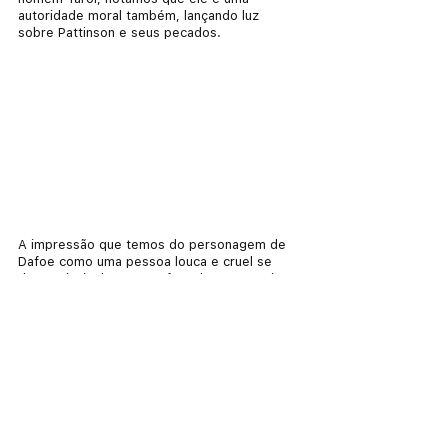
autoridade moral também, lançando luz 
sobre Pattinson e seus pecados.
A impressão que temos do personagem de 
Dafoe como uma pessoa louca e cruel se 
deve principalmente ao fato do protagonista 
projetar muito de si sobre ele. Mas apenas? 
Dafoe também tem seus problemas, como o 
fato de ter abandonado mulher e filhos por 
treze anos quando era marinheiro, como ele 
conta em determinada cena de diálogo. 
Ainda que não possamos ter muita certeza 
sobre esse fato, tal abandono é uma 
negligência de um aspecto da vida em 
função de outro. Contudo, vemos certo 