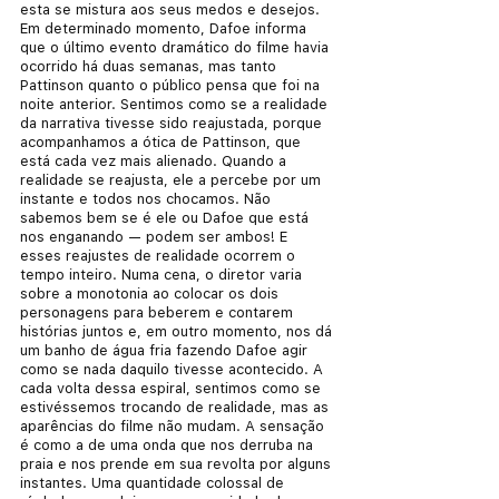
esta se mistura aos seus medos e desejos. 
Em determinado momento, Dafoe informa 
que o último evento dramático do filme havia 
ocorrido há duas semanas, mas tanto 
Pattinson quanto o público pensa que foi na 
noite anterior. Sentimos como se a realidade 
da narrativa tivesse sido reajustada, porque 
acompanhamos a ótica de Pattinson, que 
está cada vez mais alienado. Quando a 
realidade se reajusta, ele a percebe por um 
instante e todos nos chocamos. Não 
sabemos bem se é ele ou Dafoe que está 
nos enganando — podem ser ambos! E 
esses reajustes de realidade ocorrem o 
tempo inteiro. Numa cena, o diretor varia 
sobre a monotonia ao colocar os dois 
personagens para beberem e contarem 
histórias juntos e, em outro momento, nos dá 
um banho de água fria fazendo Dafoe agir 
como se nada daquilo tivesse acontecido. A 
cada volta dessa espiral, sentimos como se 
estivéssemos trocando de realidade, mas as 
aparências do filme não mudam. A sensação 
é como a de uma onda que nos derruba na 
praia e nos prende em sua revolta por alguns 
instantes. Uma quantidade colossal de 