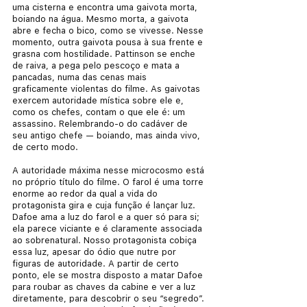
uma cisterna e encontra uma gaivota morta, 
boiando na água. Mesmo morta, a gaivota 
abre e fecha o bico, como se vivesse. Nesse 
momento, outra gaivota pousa à sua frente e 
grasna com hostilidade. Pattinson se enche 
de raiva, a pega pelo pescoço e mata a 
pancadas, numa das cenas mais 
graficamente violentas do filme. As gaivotas 
exercem autoridade mística sobre ele e, 
como os chefes, contam o que ele é: um 
assassino. Relembrando-o do cadáver de 
seu antigo chefe — boiando, mas ainda vivo, 
de certo modo.
A autoridade máxima nesse microcosmo está 
no próprio título do filme. O farol é uma torre 
enorme ao redor da qual a vida do 
protagonista gira e cuja função é lançar luz. 
Dafoe ama a luz do farol e a quer só para si; 
ela parece viciante e é claramente associada 
ao sobrenatural. Nosso protagonista cobiça 
essa luz, apesar do ódio que nutre por 
figuras de autoridade. A partir de certo 
ponto, ele se mostra disposto a matar Dafoe 
para roubar as chaves da cabine e ver a luz 
diretamente, para descobrir o seu “segredo”. 