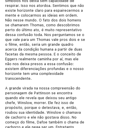
símbolos nos deixa sem capacidade de 
respirar. Isso nos atordoa. Sentimos que não 
existe horizonte claro para espairecermos a 
mente e colocarmos as ideias em ordem. 
Não nesse mundo. O fato dos dois homens 
se chamarem Thomas, como descobrimos 
perto do último ato, é muito representativo 
dessa confusão toda. Nos perguntamos se o 
que vale para um Thomas vale pros dois e se 
o filme, então, seria um grande quadro 
acerca da condição humana a partir de duas 
facetas da mesma pessoa. E o conceito de 
Eggers realmente caminha por aí, mas ele 
não nos deixa presos a essa confusão: 
existem diferenciações profundas e o nosso 
horizonte tem uma complexidade 
transcendente.
A grande virada na nossa compreensão do 
personagem de Pattinson se encontra 
quando ele revela que deixou seu antigo 
chefe, Winslow, morrer. Ele fez isso de 
propósito, porque o detestava, e, então, 
roubou sua identidade. Winslow o chamava 
de cachorro e ele não gostava disso. No 
começo do filme, Dafoe também o chama de 
cachorro e ele nega ser um. Entretanto, 