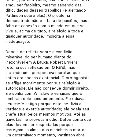
amou ser faroleiro, mesmo sabendo das 
dificuldades desses trabalhos (e alertando 
Pattinson sobre elas). O problema 
demonstrado não é a falta de paixões, mas a 
falta de conexão com o mundo em que se 
vive e, acima de tudo, a rejeição a toda e 
qualquer autoridade, implícita a essa 
inadequação.
Depois de refletir sobre a condição 
miserável do ser humano diante do 
inexorável em 
A Bruxa
, Robert Eggers 
retoma sua reflexão em 
O Farol
, mas 
incluindo uma perspectiva moral ao que 
antes era apenas existencial. O protagonista 
se aflige moralmente por sua rejeição à 
autoridade. Ele não consegue dormir direito. 
Ele sonha com Winslow e vê sinais que o 
lembram dele constantemente. Ele odiava 
seu chefe antigo porque este lhe dizia a 
verdade e exercia autoridade; ele odeia seu 
chefe atual pelos mesmos motivos. Até as 
gaivotas lhe provocam ódio: Dafoe conta que 
elas devem ser respeitadas porque 
carregam as almas dos marinheiros mortos. 
Em determinado momento, Pattinson abre 