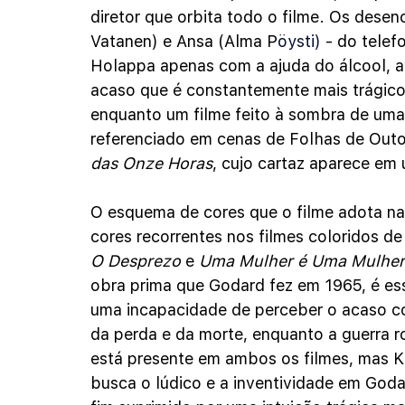
diretor que orbita todo o filme. Os dese
Vatanen) e Ansa (Alma P
öysti)
 - do telef
Holappa apenas com a ajuda do álcool, a
acaso que é constantemente mais trágico
enquanto um filme feito à sombra de uma 
referenciado em cenas de Folhas de Out
das Onze Horas
, cujo cartaz aparece em
O esquema de cores que o filme adota na
cores recorrentes nos filmes coloridos 
O Desprezo
 e 
Uma Mulher é Uma Mulher.
obra prima que Godard fez em 1965, é esse
uma incapacidade de perceber o acaso c
da perda e da morte, enquanto a guerra r
está presente em ambos os filmes, mas K
busca o lúdico e a inventividade em Goda