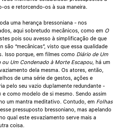
do-os e retorcendo-os à sua maneira. 
toda uma herança bressoniana - nos 
ados, aqui sobretudo mecânicos, como em 
O 
estes pois sou avesso à simplificação de que 
n são “mecânicas”, visto que essa qualidade 
s. Isso porque, em filmes como
 Diário de Um 
ha ou Um Condenado à Morte Escapou
, há um 
svaziamento dela mesma. Os atores, então, 
elhos de uma série de gestos, ações e 
a pelo seu vazio duplamente redundante - 
e) e como modelo de si mesmo. Sendo assim 
mo um mantra meditativo. Contudo, em 
Folhas 
 desse pressuposto bressoniano, mas apelando 
 no qual este esvaziamento serve mais a 
tra coisa. 