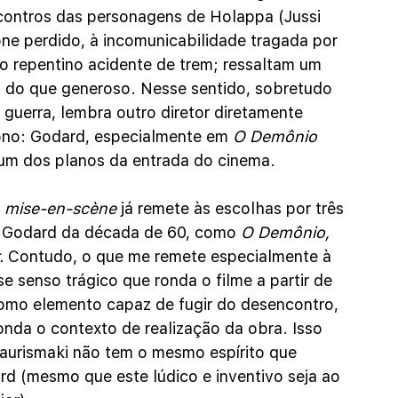
ncontros das personagens de Holappa (Jussi 
one perdido, à incomunicabilidade tragada por 
o repentino acidente de trem; ressaltam um 
 do que generoso. Nesse sentido, sobretudo 
guerra, lembra outro diretor diretamente 
ono: Godard, especialmente em 
O Demônio 
 um dos planos da entrada do cinema. 
 mise-en-scène
 já remete às escolhas por três 
de Godard da década de 60, como 
O Demônio, 
 
Contudo, o que me remete especialmente à 
 senso trágico que ronda o filme a partir de 
omo elemento capaz de fugir do desencontro, 
onda o contexto de realização da obra. Isso 
aurismaki não tem o mesmo espírito que 
rd (mesmo que este lúdico e inventivo seja ao 