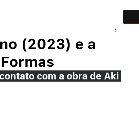
críticas
artigos
festivais
equipe
no (2023) e a
 Formas
contato com a obra de Aki 