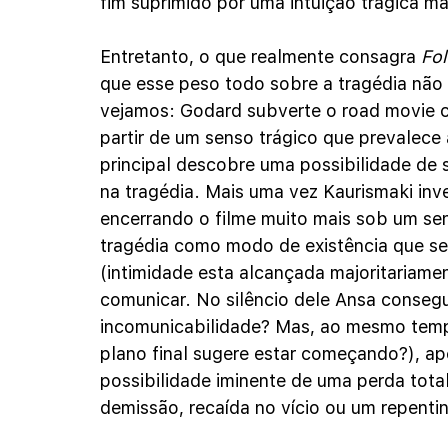
fim suprimido por uma intuição trágica ma
Entretanto, o que realmente consagra 
Fo
que esse peso todo sobre a tragédia não 
vejamos: Godard subverte o road movie 
partir de um senso trágico que prevalece 
principal descobre uma possibilidade de s
na tragédia. Mais uma vez Kaurismaki inve
encerrando o filme muito mais sob um sens
tragédia como modo de existência que se 
(intimidade esta alcançada majoritariam
comunicar. No silêncio dele Ansa consegue
incomunicabilidade? Mas, ao mesmo tempo
plano final sugere estar começando?), a
possibilidade iminente de uma perda tota
demissão, recaída no vício ou um repentin