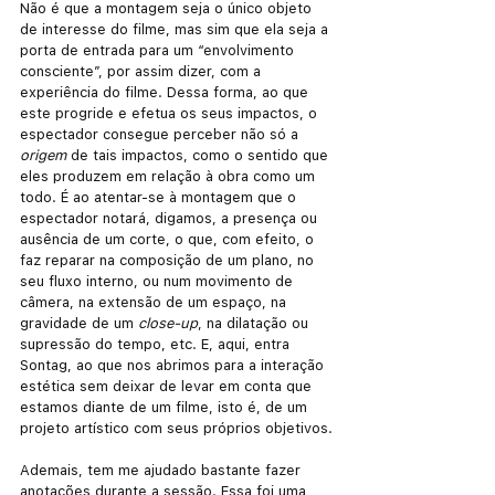
Não é que a montagem seja o único objeto 
de interesse do filme, mas sim que ela seja a 
porta de entrada para um “envolvimento 
consciente”, por assim dizer, com a 
experiência do filme. Dessa forma, ao que 
este progride e efetua os seus impactos, o 
espectador consegue perceber não só a 
origem
 de tais impactos, como o sentido que 
eles produzem em relação à obra como um 
todo. É ao atentar-se à montagem que o 
espectador notará, digamos, a presença ou 
ausência de um corte, o que, com efeito, o 
faz reparar na composição de um plano, no 
seu fluxo interno, ou num movimento de 
câmera, na extensão de um espaço, na 
gravidade de um 
close-up
, na dilatação ou 
supressão do tempo, etc. E, aqui, entra 
Sontag, ao que nos abrimos para a interação 
estética sem deixar de levar em conta que 
estamos diante de um filme, isto é, de um 
projeto artístico com seus próprios objetivos.
Ademais, tem me ajudado bastante fazer 
anotações durante a sessão. Essa foi uma 