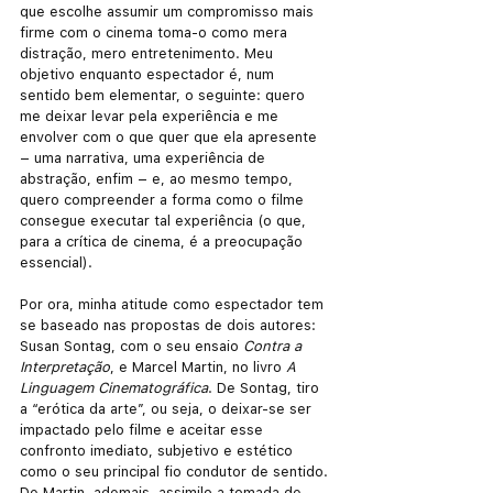
que escolhe assumir um compromisso mais 
firme com o cinema toma-o como mera 
distração, mero entretenimento. Meu 
objetivo enquanto espectador é, num 
sentido bem elementar, o seguinte: quero 
me deixar levar pela experiência e me 
envolver com o que quer que ela apresente 
– uma narrativa, uma experiência de 
abstração, enfim – e, ao mesmo tempo, 
quero compreender a forma como o filme 
consegue executar tal experiência (o que, 
para a crítica de cinema, é a preocupação 
essencial).
Por ora, minha atitude como espectador tem 
se baseado nas propostas de dois autores: 
Susan Sontag, com o seu ensaio 
Contra a 
Interpretação
, e Marcel Martin, no livro 
A 
Linguagem Cinematográfica
. De Sontag, tiro 
a “erótica da arte”, ou seja, o deixar-se ser 
impactado pelo filme e aceitar esse 
confronto imediato, subjetivo e estético 
como o seu principal fio condutor de sentido. 
De Martin, ademais, assimilo a tomada de 