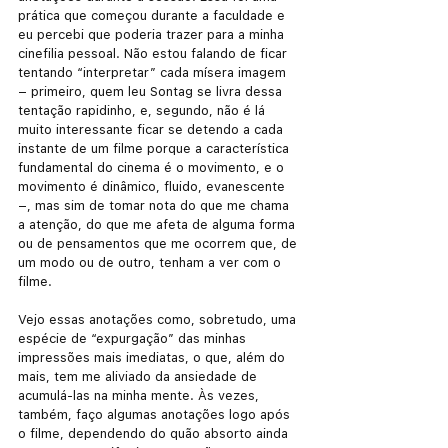
prática que começou durante a faculdade e 
eu percebi que poderia trazer para a minha 
cinefilia pessoal. Não estou falando de ficar 
tentando “interpretar” cada mísera imagem 
– primeiro, quem leu Sontag se livra dessa 
tentação rapidinho, e, segundo, não é lá 
muito interessante ficar se detendo a cada 
instante de um filme porque a característica 
fundamental do cinema é o movimento, e o 
movimento é dinâmico, fluido, evanescente 
–, mas sim de tomar nota do que me chama 
a atenção, do que me afeta de alguma forma 
ou de pensamentos que me ocorrem que, de 
um modo ou de outro, tenham a ver com o 
filme.
Vejo essas anotações como, sobretudo, uma 
espécie de “expurgação” das minhas 
impressões mais imediatas, o que, além do 
mais, tem me aliviado da ansiedade de 
acumulá-las na minha mente. Às vezes, 
também, faço algumas anotações logo após 
o filme, dependendo do quão absorto ainda 