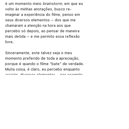
é um momento meio 
brainstorm
, em que eu 
volto às minhas anotações, busco re-
imaginar a experiência do filme, penso em 
seus diversos elementos – dos que me 
chamaram a atenção na hora aos que 
percebo só depois, ao pensar de maneira 
mais detida – e me permito essa reflexão 
livre.
Sinceramente, este talvez seja o meu 
momento preferido de toda a apreciação, 
porque é quando o filme “bate” de verdade. 
Muita coisa, é claro, eu percebo enquanto 
assisto, diversos elementos – por exemplo, 
narrativos – são ressignificados ou durante a 
própria sessão, ou logo após o seu fim, mas 
é realmente nessa reflexão livre que o filme 
vai se esclarecendo, que as suas relações 
de sentido vão ficando mais evidentes. É, 
também, um momento mais meditativo para 
mim: a reflexão me propicia, sobretudo, o 
prazer da própria atividade intelectual, o 
êxtase inigualável da lucidez.