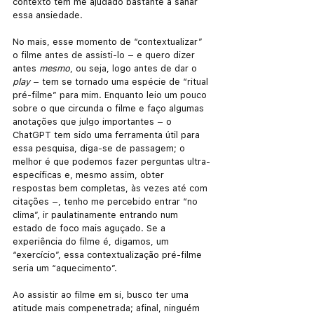
contexto tem me ajudado bastante a sanar 
essa ansiedade.
No mais, esse momento de “contextualizar” 
o filme antes de assisti-lo – e quero dizer 
antes 
mesmo
, ou seja, logo antes de dar o 
play
 – tem se tornado uma espécie de “ritual 
pré-filme” para mim. Enquanto leio um pouco 
sobre o que circunda o filme e faço algumas 
anotações que julgo importantes – o 
ChatGPT tem sido uma ferramenta útil para 
essa pesquisa, diga-se de passagem; o 
melhor é que podemos fazer perguntas ultra-
específicas e, mesmo assim, obter 
respostas bem completas, às vezes até com 
citações –, tenho me percebido entrar “no 
clima”, ir paulatinamente entrando num 
estado de foco mais aguçado. Se a 
experiência do filme é, digamos, um 
“exercício”, essa contextualização pré-filme 
seria um “aquecimento”.
Ao assistir ao filme em si, busco ter uma 
atitude mais compenetrada; afinal, ninguém 