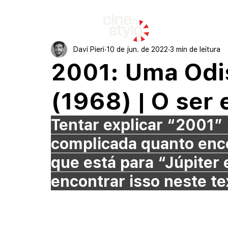
início
Davi Pieri
10 de jun. de 2022
3 min de leitura
2001: Uma Odi
(1968) | O ser
Tentar explicar “2001”
complicada quanto enco
que está para “Júpiter 
encontrar isso neste te