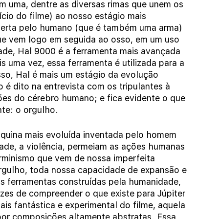
m uma, dentre as diversas rimas que unem os 
cio do filme) ao nosso estágio mais 
berta pelo humano (que é também uma arma) 
que vem logo em seguida ao osso, em um uso 
ade, Hal 9000 é a ferramenta mais avançada 
s uma vez, essa ferramenta é utilizada para a 
so, Hal é mais um estágio da evolução 
 dito na entrevista com os tripulantes à 
ções do cérebro humano; e fica evidente o que 
te: o orgulho.
áquina mais evoluída inventada pelo homem 
dade, a violência, permeiam as ações humanas 
rminismo que vem de nossa imperfeita 
rgulho, toda nossa capacidade de expansão e 
s ferramentas construídas pela humanidade, 
es de compreender o que existe para Júpiter 
ais fantástica e experimental do filme, aquela 
 por composições altamente abstratas. Essa 