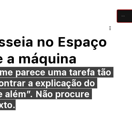
críticas
artigos
festivais
equipe
sseia no Espaço
 e a máquina
 me parece uma tarefa tão 
ntrar a explicação do 
e além”. Não procure 
xto.