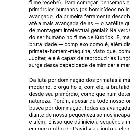
filme recebe). Para começar, pensemos e
primórdios humanos (os hominídeos no iní
avançado: da primeira ferramenta desco
até a mais avançada delas — o satélite 
de montagem intelectual genial? Na verd
do ser humano no filme de Kubrick. E, mai
brutalidade — complexo como é, além dis
primata-homem-máquina, visto que, como é
Júpiter, ele é capaz de reproduzir as fun
surge dessa capacidade de mimicar a men
Da luta por dominação dos primatas à m
moderno, o orgulho e, com ele, a brutali
desde seu primórdio, como que num dete
natureza. Porém, apesar de todo nosso o
busca por dominação, todas as avançada
diante de nossa pequeneza somos incapaz
e além. É isso que dá início à sequência m
em que o olho de David viaja junto a ele