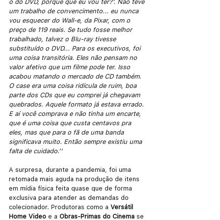
o do DVD, porque que eu vou ter?’. Não teve 
um trabalho de convencimento... eu nunca 
vou esquecer do Wall-e, da Pixar, com o 
preço de 119 reais. Se tudo fosse melhor 
trabalhado, talvez o Blu-ray tivesse 
substituído o DVD... Para os executivos, foi 
uma coisa transitória. Eles não pensam no 
valor afetivo que um filme pode ter. Isso 
acabou matando o mercado de CD também. 
O case era uma coisa ridícula de ruim, boa 
parte dos CDs que eu comprei já chegavam 
quebrados. Aquele formato já estava errado. 
E aí você comprava e não tinha um encarte, 
que é uma coisa que custa centavos pra 
eles, mas que para o fã de uma banda 
significava muito. Então sempre existiu uma 
falta de cuidado.’’
A surpresa, durante a pandemia, foi uma 
retomada mais aguda na produção de itens 
em mídia física feita quase que de forma 
exclusiva para atender as demandas do 
colecionador. Produtoras como a 
Versátil 
Home Video
 e a 
Obras-Primas do Cinema
 se 