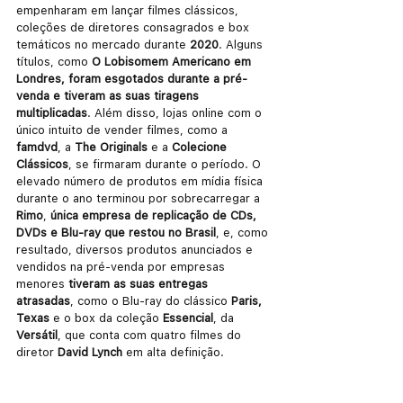
empenharam em lançar filmes clássicos, 
coleções de diretores consagrados e box 
temáticos no mercado durante 
2020
. Alguns 
títulos, como 
O Lobisomem Americano em 
Londres, foram esgotados durante a pré-
venda e tiveram as suas tiragens 
multiplicadas
. Além disso, lojas online com o 
único intuito de vender filmes, como a 
famdvd
, a 
The Originals
 e a 
Colecione 
Clássicos
, se firmaram durante o período. O 
elevado número de produtos em mídia física 
durante o ano terminou por sobrecarregar a 
Rimo
, 
única empresa de replicação de CDs, 
DVDs e Blu-ray que restou no Brasil
, e, como 
resultado, diversos produtos anunciados e 
vendidos na pré-venda por empresas 
menores 
tiveram as suas entregas 
atrasadas
, como o Blu-ray do clássico 
Paris, 
Texas
 e o box da coleção 
Essencial
, da 
Versátil
, que conta com quatro filmes do 
diretor 
David Lynch 
em alta definição.