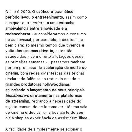
O ano é 2020. 
O caótico e traumático 
período levou o entretenimento
, assim como 
qualquer outra esfera, 
a uma estranha 
ambivalência entre a novidade e a 
redescoberta
. Se considerarmos o consumo 
do audiovisual, por exemplo, a dicotomia é 
bem clara: ao mesmo tempo que tivemos 
a 
volta dos cinemas drive-in
, antes tão 
esquecidos - com direito a lotações desde 
as primeiras semanas - , passamos também 
por um processo de 
aceleração da morte do 
cinema
, com redes gigantescas das telonas 
declarando falência ao redor do mundo e 
grandes produtoras hollywoodianas 
anunciando o lançamento de seus principais 
blockbusters
 diretamente nas plataformas 
de streaming
, retirando a necessidade do 
sujeito comum de se locomover até uma sala 
de cinema e dedicar uma boa parte do seu 
dia a simples experiência de assistir um filme.
A facilidade de simplesmente selecionar o 