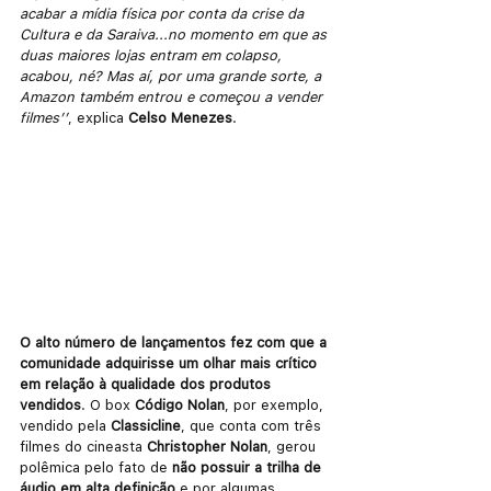
acabar a mídia física por conta da crise da 
Cultura e da Saraiva...no momento em que as 
duas maiores lojas entram em colapso, 
acabou, né? Mas aí, por uma grande sorte, a 
Amazon também entrou e começou a vender 
filmes’’
, explica 
Celso Menezes
.
O alto número de lançamentos fez com que a 
comunidade adquirisse um olhar mais crítico 
em relação à qualidade dos produtos 
vendidos
. O box 
Código Nolan
, por exemplo, 
vendido pela 
Classicline
, que conta com três 
filmes do cineasta 
Christopher Nolan
, gerou 
polêmica pelo fato de 
não possuir a trilha de 
áudio em alta definição
 e por algumas 