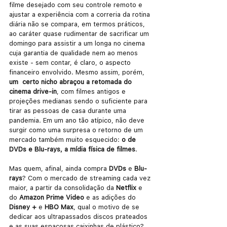
filme desejado com seu controle remoto e 
ajustar a experiência com a correria da rotina 
diária não se compara, em termos práticos, 
ao caráter quase rudimentar de sacrificar um 
domingo para assistir a um longa no cinema 
cuja garantia de qualidade nem ao menos 
existe - sem contar, é claro, o aspecto 
financeiro envolvido. Mesmo assim, porém, 
um  certo nicho abraçou a retomada do 
cinema drive-in
, com filmes antigos e 
projeções medianas sendo o suficiente para 
tirar as pessoas de casa durante uma 
pandemia. Em um ano tão atípico, não deve 
surgir como uma surpresa o retorno de um 
mercado também muito esquecido: 
o de 
DVDs e Blu-rays, a mídia física de filmes
.
Mas quem, afinal, ainda compra 
DVDs
 e 
Blu-
rays
? Com o mercado de streaming cada vez 
maior, a partir da consolidação da 
Netflix 
e 
do 
Amazon Prime Video
 e as adições do 
Disney +
 e 
HBO Max
, qual o motivo de se 
dedicar aos ultrapassados discos prateados 
e as suas espaçosas caixinhas de plástico? 