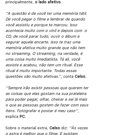
principalmente, 
o lado afetivo
.
‘‘A questão é de você ter uma memória tátil. 
De você pegar o filme e lembrar de quando 
você assistiu e porque te marcou. Isso 
acontecia muito com o vinil e depois com  o 
CD, de você parar tudo, ouvir o álbum e 
segurar aquele encarte. Isso te traz uma 
memória afetiva muito grande que não tem 
no streaming. O streaming, na verdade, é 
uma coisa muito imediatista. Tá ali, você 
assiste e acabou, não tem um ritual. Esse 
ritual é muito importante. Todas essas 
questões são muito afetivas.’’
, conta 
Celso
.
‘‘Sempre irão existir pessoas que querem ter 
as coisas que elas gostam na sua prateleira 
para poder pegar, olhar, cheirar e sei lá mais 
o que as pessoas gostem de fazer com seus 
itens. Fotografar e postar é meu caso’’
, 
explica 
PC
.
Sobre o material extra, 
Celso 
diz: 
‘‘Às vezes 
o extra é melhor que o filme. E existem 