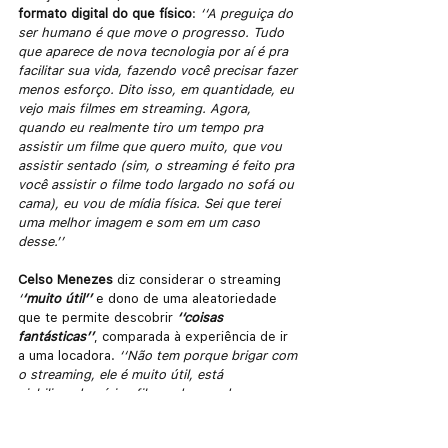
formato digital do que físico
: 
‘‘A preguiça do 
ser humano é que move o progresso. Tudo 
que aparece de nova tecnologia por aí é pra 
facilitar sua vida, fazendo você precisar fazer 
menos esforço. Dito isso, em quantidade, eu 
vejo mais filmes em streaming. Agora, 
quando eu realmente tiro um tempo pra 
assistir um filme que quero muito, que vou 
assistir sentado (sim, o streaming é feito pra 
você assistir o filme todo largado no sofá ou 
cama), eu vou de mídia física. Sei que terei 
uma melhor imagem e som em um caso 
desse.’’
Celso Menezes
 diz considerar o streaming 
‘
‘muito útil’’
 e dono de uma aleatoriedade 
que te permite descobrir
‘‘coisas 
fantásticas’’
, comparada à experiência de ir 
a uma locadora. 
‘‘Não tem porque brigar com 
o streaming, ele é muito útil, está 
viabilizando vários filmes de grandes 
diretores e essa praticidade, de ver onde 
quiser, na hora que quiser, é muito boa. Só 