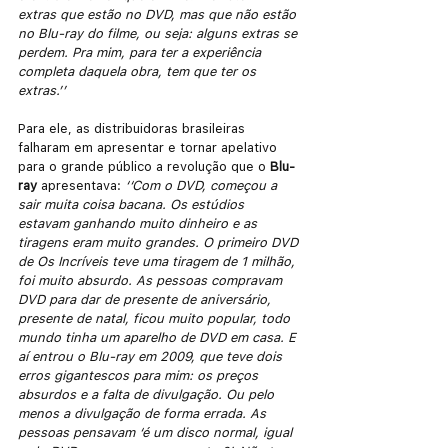
extras que estão no DVD, mas que não estão 
no Blu-ray do filme, ou seja: alguns extras se 
perdem. Pra mim, para ter a experiência 
completa daquela obra, tem que ter os 
extras.’’  
Para ele, as distribuidoras brasileiras 
falharam em apresentar e tornar apelativo 
para o grande público a revolução que o 
Blu-
ray
 apresentava: 
‘‘Com o DVD, começou a 
sair muita coisa bacana. Os estúdios 
estavam ganhando muito dinheiro e as 
tiragens eram muito grandes. O primeiro DVD 
de Os Incríveis teve uma tiragem de 1 milhão, 
foi muito absurdo. As pessoas compravam 
DVD para dar de presente de aniversário, 
presente de natal, ficou muito popular, todo 
mundo tinha um aparelho de DVD em casa. E 
aí entrou o Blu-ray em 2009, que teve dois 
erros gigantescos para mim: os preços 
absurdos e a falta de divulgação. Ou pelo 
menos a divulgação de forma errada. As 
pessoas pensavam ‘é um disco normal, igual 