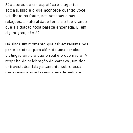
São atores de um espetáculo e agentes 
sociais. Isso é o que acontece quando você 
vai direto na fonte, nas pessoas e nas 
relações: a naturalidade torna-se tão grande 
que a situação toda parece encenada. E, em 
algum grau, não é?
Há ainda um momento que talvez resuma boa 
parte da ideia, para além de uma simples 
distinção entre o que é real e o que não é. A 
respeito da celebração do carnaval, um dos 
entrevistados fala justamente sobre essa 
performance que fazemos nos feriados e 
datas festivas. Ele diz que, no caso das 
pessoas "de respeito", mais conservadoras, 
elas não poderiam se dar muitos luxos e 
prazeres na vida, então se cobriam com 
máscaras, se passando por um "falso" eu 
justamente para ser quem elas eram, antes 
que o lado verdadeiramente falso, de 
abandonar tudo e ser "puro", viesse à tona. 
Um baita estudo antropológico.