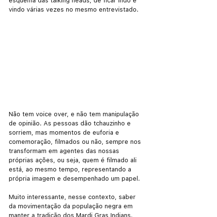
esquema das talking heads, de ficar indo e 
vindo várias vezes no mesmo entrevistado. 
Não tem voice over, e não tem manipulação 
de opinião. As pessoas dão tchauzinho e 
sorriem, mas momentos de euforia e 
comemoração, filmados ou não, sempre nos 
transformam em agentes das nossas 
próprias ações, ou seja, quem é filmado ali 
está, ao mesmo tempo, representando a 
própria imagem e desempenhado um papel. 
Muito interessante, nesse contexto, saber 
da movimentação da população negra em 
manter a tradição dos Mardi Gras Indians. 