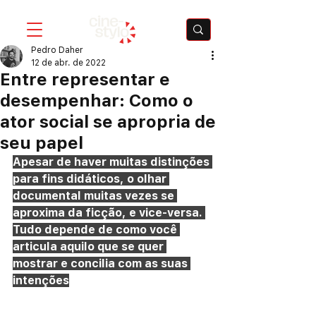
Pedro Daher
12 de abr. de 2022
Entre representar e
desempenhar: Como o
ator social se apropria de
seu papel
Apesar de haver muitas distinções 
para fins didáticos, o olhar 
documental muitas vezes se 
aproxima da ficção, e vice-versa. 
Tudo depende de como você 
articula aquilo que se quer 
mostrar e concilia com as suas 
intenções