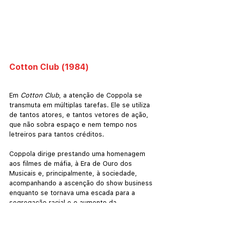
Cotton Club (1984)
Em 
Cotton Club
, a atenção de Coppola se 
transmuta em múltiplas tarefas. Ele se utiliza 
de tantos atores, e tantos vetores de ação, 
que não sobra espaço e nem tempo nos 
letreiros para tantos créditos.
Coppola dirige prestando uma homenagem 
aos filmes de máfia, à Era de Ouro dos 
Musicais e, principalmente, à sociedade, 
acompanhando a ascenção do show business 
enquanto se tornava uma escada para a 
segregação racial e o aumento da 
criminalidade entre chefões de gangues. 