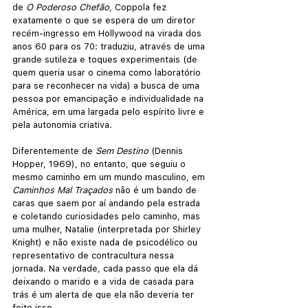
de 
O Poderoso Chefão
, Coppola fez 
exatamente o que se espera de um diretor 
recém-ingresso em Hollywood na virada dos 
anos 60 para os 70: traduziu, através de uma 
grande sutileza e toques experimentais (de 
quem queria usar o cinema como laboratório 
para se reconhecer na vida) a busca de uma 
pessoa por emancipação e individualidade na 
América, em uma largada pelo espírito livre e 
pela autonomia criativa. 
Diferentemente de 
Sem Destino 
(Dennis 
Hopper, 1969), no entanto, que seguiu o 
mesmo caminho em um mundo masculino, em 
Caminhos Mal Traçados
 não é um bando de 
caras que saem por aí andando pela estrada 
e coletando curiosidades pelo caminho, mas 
uma mulher, Natalie (interpretada por Shirley 
Knight) e não existe nada de psicodélico ou 
representativo de contracultura nessa 
jornada. Na verdade, cada passo que ela dá 
deixando o marido e a vida de casada para 
trás é um alerta de que ela não deveria ter 
feito isso.