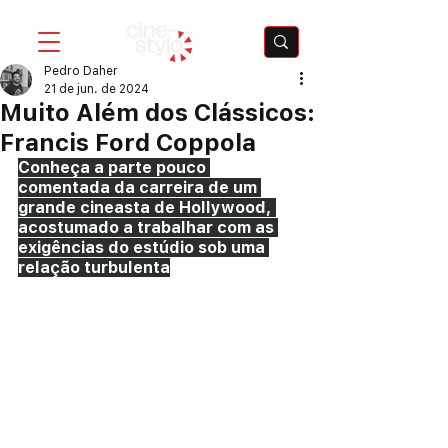
Pedro Daher
21 de jun. de 2024
Muito Além dos Clássicos:
Francis Ford Coppola
Conheça a parte pouco 
comentada da carreira de um 
grande cineasta de Hollywood, 
acostumado a trabalhar com as 
exigências do estúdio sob uma 
relação turbulenta