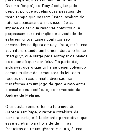
personagens, mas também de “Amor à 
Queima-Roupa”, de Tony Scott, lançado 
depois, porque aquelas duas pessoas, de 
tanto tempo que passam juntas, acabam de 
fato se apaixonando, mas isso não as 
impede de ter que resolver conflitos que 
perpassam suas intenções e a vontade de 
estarem juntos. Esses conflitos são 
encarnados na figura de Ray Liotta, mais uma 
vez interpretando um homem durão, o típico 
“bad guy”, que surge para estragar os planos 
de quem só quer ser feliz. É a partir daí, 
inclusive, que o que vinha se desenvolvendo 
como um filme de “amor fora da lei” com 
toques cômicos e muita diversão, se 
transforma em um jogo de gato e rato entre 
o casal e seu obstáculo, ex-namorado da 
Audrey de Melanie. 
O cineasta sempre foi muito amigo de 
George Armitage, diretor e roteirista de 
carreira curta, e é facilmente perceptível que 
esse ecletismo na hora de definir as 
fronteiras entre um gênero é outro, é uma 