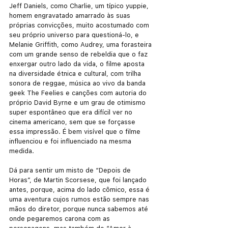
Jeff Daniels, como Charlie, um típico yuppie, 
homem engravatado amarrado às suas 
próprias convicções, muito acostumado com 
seu próprio universo para questioná-lo, e 
Melanie Griffith, como Audrey, uma forasteira 
com um grande senso de rebeldia que o faz 
enxergar outro lado da vida, o filme aposta 
na diversidade étnica e cultural, com trilha 
sonora de reggae, música ao vivo da banda 
geek The Feelies e canções com autoria do 
próprio David Byrne e um grau de otimismo 
super espontâneo que era difícil ver no 
cinema americano, sem que se forçasse 
essa impressão. É bem visível que o filme 
influenciou e foi influenciado na mesma 
medida.
Dá para sentir um misto de “Depois de 
Horas”, de Martin Scorsese, que foi lançado 
antes, porque, acima do lado cômico, essa é 
uma aventura cujos rumos estão sempre nas 
mãos do diretor, porque nunca sabemos até 
onde pegaremos carona com as 