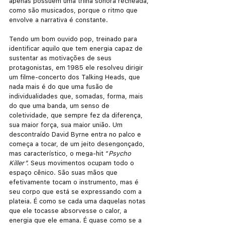
apenas possuem uma trilha sonora recheada, 
como são musicados, porque o ritmo que 
envolve a narrativa é constante.
Tendo um bom ouvido pop, treinado para 
identificar aquilo que tem energia capaz de 
sustentar as motivações de seus 
protagonistas, em 1985 ele resolveu dirigir 
um filme-concerto dos Talking Heads, que 
nada mais é do que uma fusão de 
individualidades que, somadas, forma, mais 
do que uma banda, um senso de 
coletividade, que sempre fez da diferença, 
sua maior força, sua maior união. Um 
descontraído David Byrne entra no palco e 
começa a tocar, de um jeito desengonçado, 
mas característico, o mega-hit “
Psycho 
Killer”. 
Seus movimentos ocupam todo o 
espaço cênico. São suas mãos que 
efetivamente tocam o instrumento, mas é 
seu corpo que está se expressando com a 
plateia. É como se cada uma daquelas notas 
que ele tocasse absorvesse o calor, a 
energia que ele emana. É quase como se a 