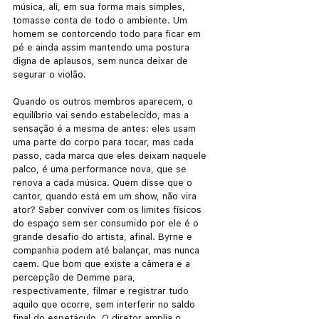
música, ali, em sua forma mais simples, 
tomasse conta de todo o ambiente. Um 
homem se contorcendo todo para ficar em 
pé e ainda assim mantendo uma postura 
digna de aplausos, sem nunca deixar de 
segurar o violão.
Quando os outros membros aparecem, o 
equilíbrio vai sendo estabelecido, mas a 
sensação é a mesma de antes: eles usam 
uma parte do corpo para tocar, mas cada 
passo, cada marca que eles deixam naquele 
palco, é uma performance nova, que se 
renova a cada música. Quem disse que o 
cantor, quando está em um show, não vira 
ator? Saber conviver com os limites físicos 
do espaço sem ser consumido por ele é o 
grande desafio do artista, afinal. Byrne e 
companhia podem até balançar, mas nunca 
caem. Que bom que existe a câmera e a 
percepção de Demme para, 
respectivamente, filmar e registrar tudo 
aquilo que ocorre, sem interferir no saldo 
final do espetáculo. O diretor amplia o 