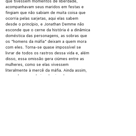
que tivessem momentos de liberdade, 
acompanhavam seus maridos em festas e 
fingiam que não sabiam de muita coisa que 
ocorria pelas sarjetas, aqui elas sabem 
desde o princípio, e Jonathan Demme não 
esconde que o cerne da história é a dinâmica 
doméstica das personagens, as sobras que 
os "homens da máfia" deixam a quem mora 
com eles. Torna-se quase impossível se 
livrar de todos os rastros dessa vida e, além 
disso, essa omissão gera ciúmes entre as 
mulheres, como se elas vivessem 
literalmente à mercê da máfia. Ainda assim, 
esses homens cheios de si cedem seu 
protagonismo usual a elas, que estão 
sempre a par do que está acontecendo e 
demonstram isso.
A música, seja a composta por David Byrne, 
eventual colaborador de Demme, que 
sempre mesclou diferentes ritmos, seja a de 
outros artistas, muitas vezes tocadas "ao 
vivo" (como de costume em seus filmes), 
abrange uma rica diversidade de estilos. 
Tem até canção cantada em português e 