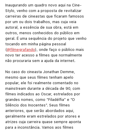
Inaugurando um quadro novo aqui na Cine-
Stylo, venho com a proposta de revitalizar 
carreiras de cineastas que ficaram famosos 
por um ou dois trabalhos, mas cuja veia 
autoral, a essência de sua obra, está em 
outros, menos conhecidos do público em 
geral. É uma sequência do projeto que venho 
tocando em minha página pessoal 
(
@filmegrafando
), onde faço o público mais 
novo ter acesso a filmes que normalmente 
não procuraria sem a ajuda da internet.
No caso do cineasta Jonathan Demme, 
mesmo que seus filmes tenham apelo 
popular, ele foi realmente comentado no 
mainstream durante a década de 90, com 
filmes indicados ao Oscar, estrelados por 
grandes nomes, como “Filadélfia” e “O 
Silêncio dos Inocentes”. Seus filmes 
anteriores, que serão abordados aqui, 
geralmente eram estrelados por atores e 
atrizes cuja carreira quase sempre aponta 
para a inconstância. Vamos aos filmes 