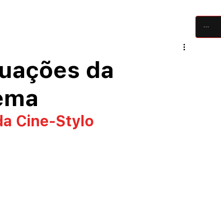
críticas
artigos
festivais
equipe
tuações da
nema
da Cine-Stylo