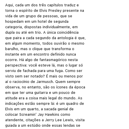
Aqui, cada um dos três capítulos traduz e 
torna o espírito de Elvis Presley presente na 
vida de um grupo de pessoas, que se 
hospedam em um hotel de segunda 
categoria, dispostas individualmente, em 
dupla ou até em trio. A única coincidência 
que paira a cada segundo da antologia é que, 
em algum momento, todos ouvirão o mesmo 
barulho, mas o clique que transforma o 
instante em um encontro definido nunca 
ocorre. Há algo de fantasmagórico nesta 
perspectiva: você esteve lá, mas o lugar só 
serviu de fachada para uma fuga. Como ser 
visto sem ser notado? É mais ou menos por 
aí o raciocínio de Jarmusch. Quem sempre 
observa, no entanto, são os ícones da época 
em que ter uma guitarra e um pouco de 
atitude era a coisa mais legal do mundo. As 
indicações estão sempre lá: é um quadro de 
Elvis em um quarto, a sacada genial de 
colocar Screamin’ Jay Hawkins como 
atendente, citações a Jerry Lee Lewis, visita 
guiada a um estúdio onde essas lendas se 