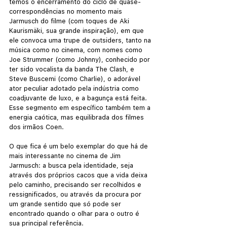
temos o encerramento do ciclo de quase-
correspondências no momento mais 
Jarmusch do filme (com toques de Aki 
Kaurismäki, sua grande inspiração), em que 
ele convoca uma trupe de outsiders, tanto na 
música como no cinema, com nomes como 
Joe Strummer (como Johnny), conhecido por 
ter sido vocalista da banda The Clash, e 
Steve Buscemi (como Charlie), o adorável 
ator peculiar adotado pela indústria como 
coadjuvante de luxo, e a bagunça está feita. 
Esse segmento em específico também tem a 
energia caótica, mas equilibrada dos filmes 
dos irmãos Coen.
O que fica é um belo exemplar do que há de 
mais interessante no cinema de Jim 
Jarmusch: a busca pela identidade, seja 
através dos próprios cacos que a vida deixa 
pelo caminho, precisando ser recolhidos e 
ressignificados, ou através da procura por 
um grande sentido que só pode ser 
encontrado quando o olhar para o outro é 
sua principal referência. 